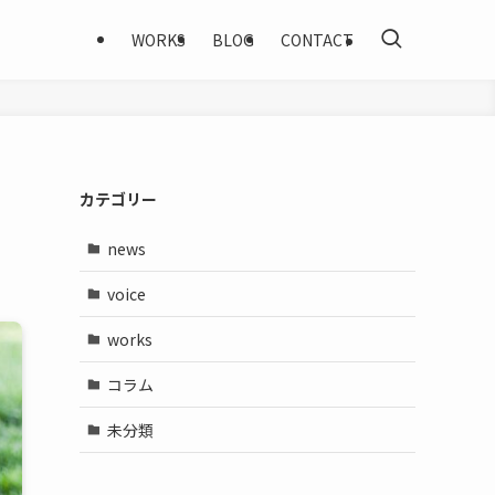
WORKS
BLOG
CONTACT
カテゴリー
news
voice
works
コラム
未分類